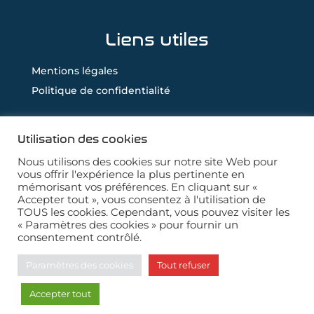
Liens utiles
Mentions légales
Politique de confidentialité
Utilisation des cookies
Ne vous rendez plus au garage, c’est le garage
Nous utilisons des cookies sur notre site Web pour
vous offrir l'expérience la plus pertinente en
qui vient à vous !
mémorisant vos préférences. En cliquant sur «
Accepter tout », vous consentez à l'utilisation de
TOUS les cookies. Cependant, vous pouvez visiter les
« Paramètres des cookies » pour fournir un
consentement contrôlé.

Paramètres des cookies
Tout refuser
Accepter tout
Développé par
Zitro-Dev
| 2026