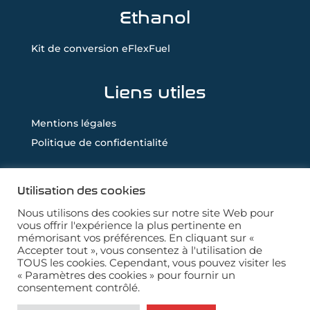
Ethanol
Kit de conversion eFlexFuel
Liens utiles
Mentions légales
Politique de confidentialité
Utilisation des cookies
Ne vous rendez plus au garage, c’est le garage
Nous utilisons des cookies sur notre site Web pour
vous offrir l'expérience la plus pertinente en
qui vient à vous !
mémorisant vos préférences. En cliquant sur «
Accepter tout », vous consentez à l'utilisation de
TOUS les cookies. Cependant, vous pouvez visiter les
« Paramètres des cookies » pour fournir un
consentement contrôlé.
